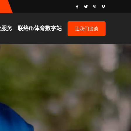
业服务
联络
fb体育数字站
让我们谈谈