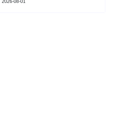
2026-08-01