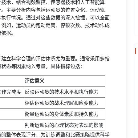
析技术，结合视频监控、传感器技术和人工智能算
计。主要分析内容包括运动员的位置变化、运动轨
术执行情况。通过对这些数据的深入挖掘，可以全面
。例如，运动员的跑动距离、停顿次数、技术动作成
础依据。
，建立科学合理的评估体系尤为重要。通常采用多指
理状态等因素纳入考量。具体指标包括：
评估意义
动作完成度
反映运动员的技术水平和执行能力
评估运动员的战术理解和应变能力
衡量运动员的身体素质和持久能力
判断运动员的心理状态对表现的影响
员的整体表现评分，为训练调整和比赛策略提供科学