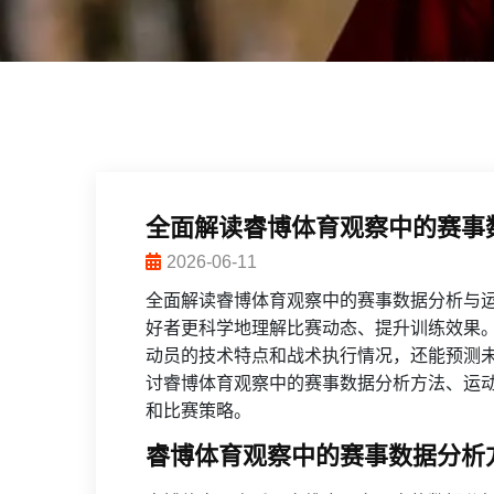
全面解读睿博体育观察中的赛事
2026-06-11
全面解读睿博体育观察中的赛事数据分析与
好者更科学地理解比赛动态、提升训练效果
动员的技术特点和战术执行情况，还能预测
讨睿博体育观察中的赛事数据分析方法、运
和比赛策略。
睿博体育观察中的赛事数据分析